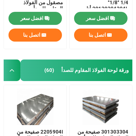
1/4 "1/8"
مصقول من الفولاذ
20130304304L أنابيب
المقاوم للصدأ
زخرفية Ss مستديرة
افضل سعر
افضل سعر
اتصل بنا
اتصل بنا
ورقة لوحة الفولاذ المقاوم للصدأ
(60)
301303304 صفيحة من
2205904l صفيحة من