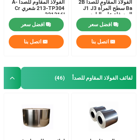
الفولاذ المقاوم للصدأ 2B
الفولاذ المقاوم للصدأ A-
Ba سطح المرآة J1 J3
213-TP304 شعري Cr
المدرفلة على البارد
321316l
افضل سعر
افضل سعر
اتصل بنا
اتصل بنا
لفائف الفولاذ المقاوم للصدأ
(46)