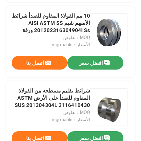
10 مم الفولاذ المقاوم للصدأ شرائط
الأسهم شيم AISI ASTM SS
201202316304904l Ss ورقة
لفائف
MOQ：تفاوض
الأسعار：negotiable
افضل سعر
اتصل بنا
شرائط تقليم مسطحة من الفولاذ
المقاوم للصدأ على الأرض ASTM
SUS 201304304L 3116410430
ديكور
MOQ：تفاوض
الأسعار：negotiable
افضل سعر
اتصل بنا