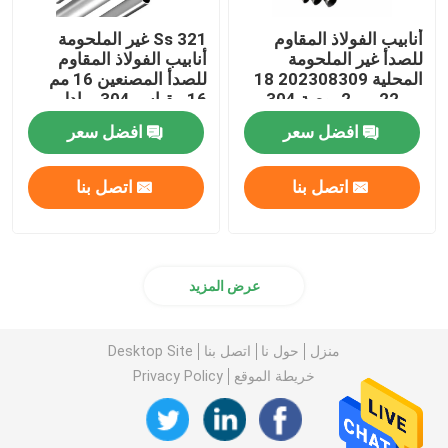
أنابيب الفولاذ المقاوم
Ss 321 غير الملحومة
للصدأ غير الملحومة
أنابيب الفولاذ المقاوم
المحلية 202308309 18
للصدأ المصنعين 16 مم
مم 22 مم 2 بوصة 304
16 مقياس 304 مبادل
أنبوب إينوكس
حراري
افضل سعر
افضل سعر
اتصل بنا
اتصل بنا
عرض المزيد
منزل
حول نا
اتصل بنا
Desktop Site
خريطة الموقع
Privacy Policy