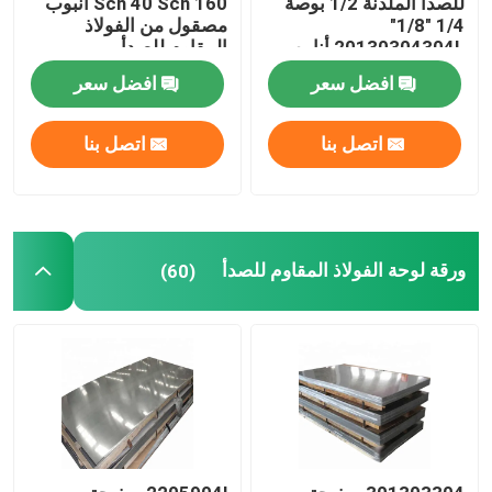
للصدأ الملدنة 1/2 بوصة
Sch 40 Sch 160 أنبوب
1/4 "1/8"
مصقول من الفولاذ
20130304304L أنابيب
المقاوم للصدأ
أنابيب سبائك الصلب
زخرفية Ss مستديرة
افضل سعر
افضل سعر
لفائف سبائك الصلب
اتصل بنا
اتصل بنا
لفائف الصلب المجلفن
صفيحة فولاذية مجلفنة
ورقة لوحة الفولاذ المقاوم للصدأ
(60)
أنبوب فولاذي مجلفن
لفائف الصلب PPGI
لفائف الصلب الكربوني