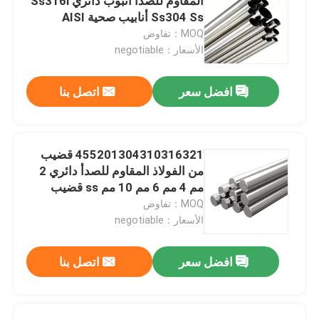
المقاوم للصدأ أنبوب دائري Ss316l
Ss304 Ss أنابيب صحية AISI
201202
MOQ：تفاوض
الأسعار：negotiable
افضل سعر
اتصل بنا
455201304310316321 قضيب
من الفولاذ المقاوم للصدأ دائري 2
مم 4 مم 6 مم 10 مم ss قضيب
440c
MOQ：تفاوض
الأسعار：negotiable
افضل سعر
اتصل بنا