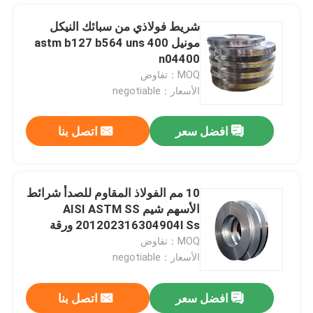
شريط فولاذي من سبائك النيكل
مونيل 400 astm b127 b564 uns
n04400
MOQ：تفاوض
الأسعار：negotiable
افضل سعر
اتصل بنا
10 مم الفولاذ المقاوم للصدأ شرائط
الأسهم شيم AISI ASTM SS
مسكن
201202316304904l Ss ورقة
لفائف
MOQ：تفاوض
الأسعار：negotiable
منتجات
افضل سعر
اتصل بنا
فرشاة ساتي من الفولاذ المقاوم للصدأ 304 لفائف 316L 2B BA 1219mm
معلومات عنا