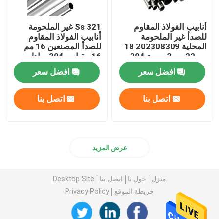
أنابيب الفولاذ المقاوم
Ss 321 غير الملحومة
للصدأ غير الملحومة
أنابيب الفولاذ المقاوم
المحلية 202308309 18
للصدأ المصنعين 16 مم
مم 22 مم 2 بوصة 304
16 مقياس 304 مبادل
أنبوب إينوكس
حراري
افضل سعر
افضل سعر
اتصل بنا
اتصل بنا
عرض المزيد
منزل
حول نا
اتصل بنا
Desktop Site
خريطة الموقع
Privacy Policy