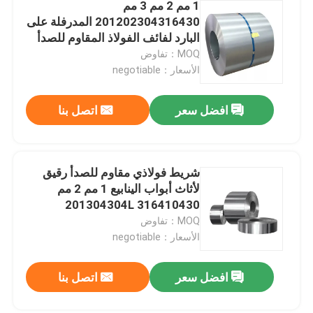
1 مم 2 مم 3 مم
201202304316430 المدرفلة على
البارد لفائف الفولاذ المقاوم للصدأ
الشريط المعدني 2B السطح
MOQ：تفاوض
الأسعار：negotiable
افضل سعر
اتصل بنا
شريط فولاذي مقاوم للصدأ رقيق
لأثاث أبواب الينابيع 1 مم 2 مم
201304304L 316410430
MOQ：تفاوض
الأسعار：negotiable
افضل سعر
اتصل بنا