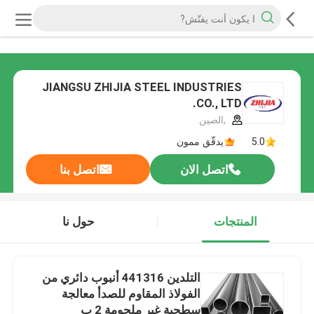
JIANGSU ZHIJIA STEEL INDUSTRIES
CO., LTD.
,الصين
5.0
يدقّق ممون
اتصل الان
اتصل بنا
المنتجات
حول نا
التلدين 441316 أنبوب دائري من
الفولاذ المقاوم للصدأ معالجة
سطحية غير ملحومة 2 ب