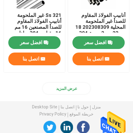
أنابيب الفولاذ المقاوم
Ss 321 غير الملحومة
للصدأ غير الملحومة
أنابيب الفولاذ المقاوم
المحلية 202308309 18
للصدأ المصنعين 16 مم
مم 22 مم 2 بوصة 304
16 مقياس 304 مبادل
أنبوب إينوكس
حراري
افضل سعر
افضل سعر
اتصل بنا
اتصل بنا
عرض المزيد
منزل
حول نا
اتصل بنا
Desktop Site
خريطة الموقع
Privacy Policy