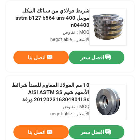
شريط فولاذي من سبائك النيكل
مونيل 400 astm b127 b564 uns
n04400
MOQ：تفاوض
الأسعار：negotiable
افضل سعر
اتصل بنا
10 مم الفولاذ المقاوم للصدأ شرائط
الأسهم شيم AISI ASTM SS
مسكن
201202316304904l Ss ورقة
لفائف
MOQ：تفاوض
الأسعار：negotiable
منتجات
افضل سعر
اتصل بنا
فرشاة ساتي من الفولاذ المقاوم للصدأ 304 لفائف 316L 2B BA 1219mm
معلومات عنا