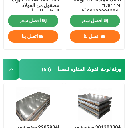
1/4 "1/8"
مصقول من الفولاذ
20130304304L أنابيب
المقاوم للصدأ
أنابيب سبائك الصلب
زخرفية Ss مستديرة
افضل سعر
افضل سعر
لفائف سبائك الصلب
اتصل بنا
اتصل بنا
لفائف الصلب المجلفن
صفيحة فولاذية مجلفنة
ورقة لوحة الفولاذ المقاوم للصدأ
(60)
أنبوب فولاذي مجلفن
لفائف الصلب PPGI
لفائف الصلب الكربوني
301303304 صفيحة من
2205904l صفيحة من