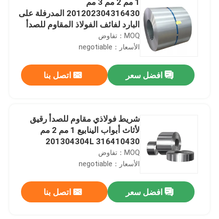
1 مم 2 مم 3 مم
201202304316430 المدرفلة على
البارد لفائف الفولاذ المقاوم للصدأ
الشريط المعدني 2B السطح
MOQ：تفاوض
الأسعار：negotiable
افضل سعر
اتصل بنا
شريط فولاذي مقاوم للصدأ رقيق
لأثاث أبواب الينابيع 1 مم 2 مم
201304304L 316410430
MOQ：تفاوض
الأسعار：negotiable
افضل سعر
اتصل بنا