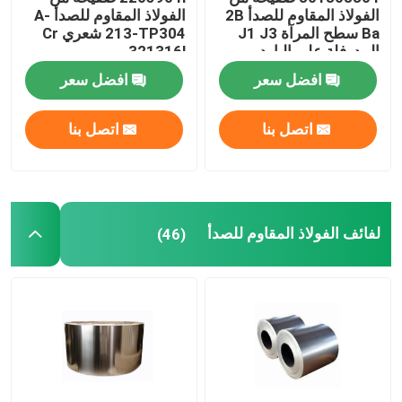
الفولاذ المقاوم للصدأ 2B
الفولاذ المقاوم للصدأ A-
Ba سطح المرآة J1 J3
213-TP304 شعري Cr
المدرفلة على البارد
321316l
افضل سعر
افضل سعر
اتصل بنا
اتصل بنا
لفائف الفولاذ المقاوم للصدأ
(46)