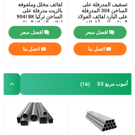
تسقيف المدرفلة على
لفائف مخلل وملفوفة
الساخن 304 المدرفلة
بالزيت مدرفلة على
على البارد لفائف الفولاذ
الساخن تركيا 904l 8K
المقاوم للصدأ قطاع
لفائف الفولاذ المقاوم
201316l 202 Ss 304
للصدأ المصقول 430 Ss
افضل سعر
افضل سعر
لفائف
لفائف 202
اتصل بنا
اتصل بنا
أنبوب مربع SS
(16)