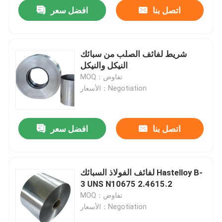
اتصل بنا
افضل سعر
شريط لفائف الصلب من سبائك
النيكل والنيكل
MOQ：تفاوض
الأسعار：Negotiation
اتصل بنا
افضل سعر
منزل
لفائف الفولاذ السبائك Hastelloy B-
3 UNS N10675 2.4615.2
حول بنا
MOQ：تفاوض
الأسعار：Negotiation
إتصال