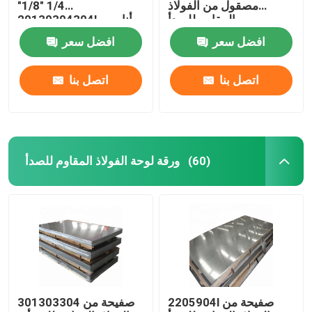
مصقول من الفولاذ
1/4 "1/8"
المقاوم للصدأ
20130304304L أنابيب
زخرفية Ss مستديرة
افضل سعر
افضل سعر
اتصل بنا
اتصل بنا
ورقة لوحة الفولاذ المقاوم للصدأ
(60)
2205904l صفيحة من
301303304 صفيحة من