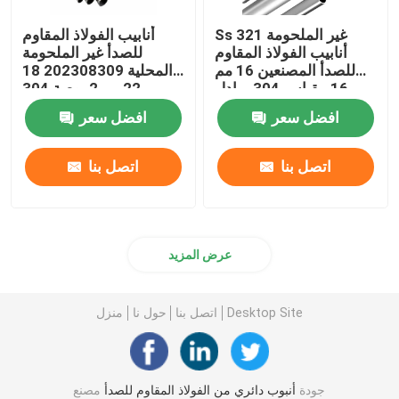
Ss 321 غير الملحومة
أنابيب الفولاذ المقاوم
أنابيب الفولاذ المقاوم
للصدأ غير الملحومة
للصدأ المصنعين 16 مم
المحلية 202308309 18
16 مقياس 304 مبادل
مم 22 مم 2 بوصة 304
حراري
أنبوب إينوكس
افضل سعر
افضل سعر
اتصل بنا
اتصل بنا
عرض المزيد
Desktop Site
اتصل بنا
حول نا
منزل
جودة
أنبوب دائري من الفولاذ المقاوم للصدأ
مصنع