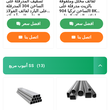
لفائف مخلل وملفوفة
تسقيف المدرفلة على
بالزيت مدرفلة على
الساخن 304 المدرفلة
الساخن تركيا 904l 8K
على البارد لفائف الفولاذ
لفائف الفولاذ المقاوم
المقاوم للصدأ قطاع
للصدأ المصقول 430 Ss
201316l 202 Ss 304
افضل سعر
افضل سعر
لفائف 202
لفائف
اتصل بنا
اتصل بنا
أنبوب مربع SS
(13)