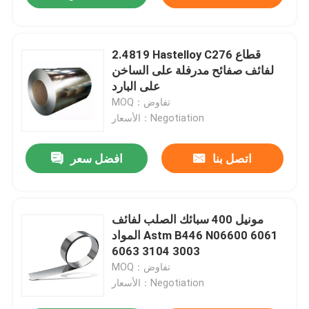
2.4819 Hastelloy C276 قطاع
لفائف صفائح مدرفلة على الساخن
على البارد
MOQ：تفاوض
الأسعار：Negotiation
اتصل بنا
افضل سعر
مونيل 400 سبائك الصلب لفائف
المواد Astm B446 N06600 6061
6063 3104 3003
MOQ：تفاوض
الأسعار：Negotiation