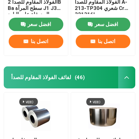
الفولاذ المقاوم للصدأ A-
الفولاذ المقاوم للصدأ 2B
213-TP304 شعري Cr
Ba سطح المرآة J1 J3
321316l
المدرفلة على البارد
افضل سعر
افضل سعر
اتصل بنا
اتصل بنا
لفائف الفولاذ المقاوم للصدأ
(46)