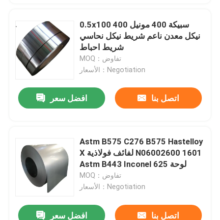
0.5x100 سبيكة 400 مونيل 400
نيكل معدن ناعم شريط نيكل نحاسي
شريط احباط
MOQ：تفاوض
الأسعار：Negotiation
اتصل بنا
افضل سعر
Astm B575 C276 B575 Hastelloy
X لفائف فولاذية N06002600 1601
Astm B443 Inconel 625 لوحة
MOQ：تفاوض
الأسعار：Negotiation
اتصل بنا
افضل سعر