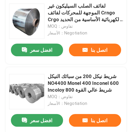
لفائف الصلب السيليكون غير
الموجهة للمحركات لفائف Crngo
Crgo الكهربائية الأساسية من الحديد
المدرفلة على البارد
MOQ：تفاوض
الأسعار：Negotiation
اتصل بنا
افضل سعر
شريط نيكل 200 من سبائك النيكل
NO4400 Monel 400 Inconel 600
Incoloy 800 شريط عالي القوة
MOQ：تفاوض
الأسعار：Negotiation
اتصل بنا
افضل سعر