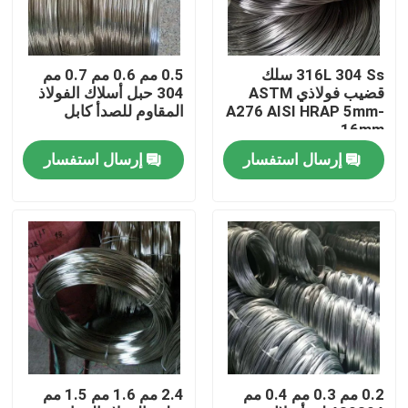
جولة في المعمل
316L 304 Ss سلك
0.5 مم 0.6 مم 0.7 مم
قضيب فولاذي ASTM
304 حبل أسلاك الفولاذ
مراقبة الجودة
A276 AISI HRAP 5mm-
المقاوم للصدأ كابل
16mm
إرسال استفسار
إرسال استفسار
اتصل بنا
أخبار
اطلب اقتباس
أنبوب دائري من الفولاذ المقاوم للصدأ
0.2 مم 0.3 مم 0.4 مم
2.4 مم 1.6 مم 1.5 مم
ورقة لوحة الفولاذ المقاوم للصدأ