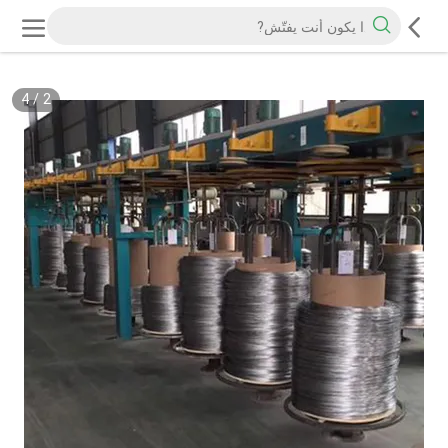
4
/
2