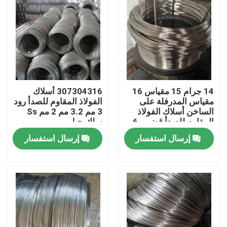
14 جرام 15 مقياس 16
307304316 أسلاك
مقياس المدرفلة على
الفولاذ المقاوم للصدأ رود
الساخن أسلاك الفولاذ
3 مم 3.2 مم 2 مم Ss
المقاوم للصدأ قضيب 6
سلك حبل
مم الصف 304316
إرسال استفسار
إرسال استفسار
مسكن
منتجات
معلومات عنا