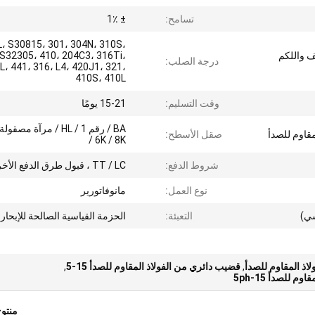
تسامح:
± 1٪
، S30815، 301، 304N، 310S،
ئف واللكم
S32305، 410، 204C3، 316Ti،
درجة الصلب:
L، 441، 316، L4، 420J1، 321،
410S، 410L
وقت التسليم:
15-21 يومًا
قاوم للصدأ
صقل الأسطح:
/ 6K / 8K
شروط الدفع:
TT / LC ، قبول طرق الدفع الأخرى
نوع العمل:
مانوفاتورير
سي)
التعبئة:
الحزمة القياسية الصالحة للإبحار
,
قضيب دائري من الفولاذ المقاوم للصدأ 15-5
,
 للصدأ 15-5ph
منتو