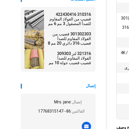
310316 422430416
301L
قضيب من الفولاذ المقاوم
للصدأ المصقول 3 مم 6 مم
316
10 مم
301302303 قضيب من
الفولاذ المقاوم للصدأ
قضيب 316 دائري 20 مم 8
مم 6 مم 12 مم قضيب SS
BA / رقم 1 / HL / مرآة مصقولة / 4K
321316 لتر 309303
الفولاذ المقاوم للصدأ
قضيب قضيب جولة 10 مم
Ss رود
إتصال
إتصال:
Mrs. jane
الفاكس:
86--17768315147
ج وصف