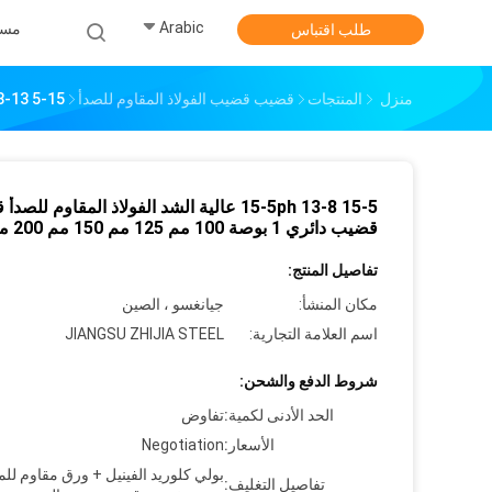
Arabic
مس
طلب اقتباس
منزل
المنتجات
قضيب قضيب الفولاذ المقاوم للصدأ
15-5 13-8 15-5ph عالية الشد الفولاذ المقاوم للصدأ قضيب قضيب دائري 1 بوصة 100 مم 125 مم 150 مم 200 مم
15-5 13-8 15-5ph عالية الشد الفولاذ المقاوم لل
قضيب دائري 1 بوصة 100 مم 125 مم 150 مم 200 مم
تفاصيل المنتج:
مكان المنشأ:
جيانغسو ، الصين
اسم العلامة التجارية:
JIANGSU ZHIJIA STEEL
شروط الدفع والشحن:
الحد الأدنى لكمية:
تفاوض
الأسعار:
Negotiation
بولي كلوريد الفينيل + ورق مقاوم للم
تفاصيل التغليف: