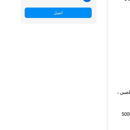
اتصل
 الصين ،
وسوق أمريكا الجنوبية.حجم الصادرات السنوية لدينا أكثر من 500000