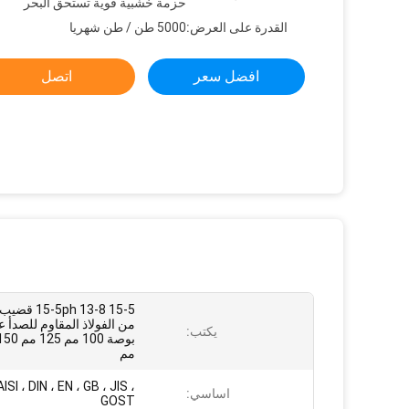
حزمة خشبية قوية تستحق البحر
القدرة على العرض:
5000 طن / طن شهريا
افضل سعر
اتصل
15-5 13-8 5ph
يكتب:
مم
SI ، DIN ، EN ، GB ، JIS ،
اساسي:
GOST