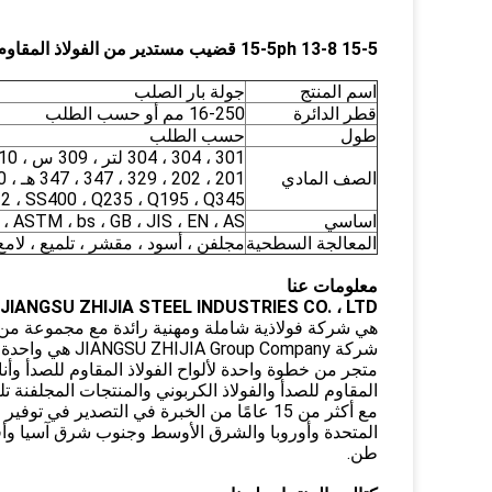
15-5 13-8 15-5ph قضيب مستدير من الفولاذ المقاوم للصدأ عالي الشد 1 بوصة 100 مم 125 مم 150 مم 200 مم
اسم المنتج
جولة بار الصلب
قطر الدائرة
16-250 مم أو حسب الطلب
طول
حسب الطلب
301 ، 304 ، 304 لتر ، 309 س ، 310 ق ، 316 ، 316 لتر ، 317 ، 317 لتر ، 321 ،
الصف المادي
201 ، 202 ، 329 ، 347 ، 347 هـ ، 410 ، 420 ، 430 ،
37-2 ، SS400 ، Q235 ، Q195 ، Q345
اساسي
AiSi ، ASTM ، bs ، GB ، JIS ، EN ، AS
المعالجة السطحية
مجلفن ، أسود ، مقشر ، تلميع ، لامع
معلومات عنا
JIANGSU ZHIJIA STEEL INDUSTRIES CO. ، LTD
هي شركة فولاذية شاملة ومهنية رائدة مع مجموعة من الإ
شركة p Company
متجر من خطوة واحدة لألواح الفولاذ المقاوم للصدأ وأناب
المقاوم للصدأ والفولاذ الكربوني والمنتجات المجلفنة تل
مع أكثر من 15 عامًا من الخبرة في التصدير 
طن.