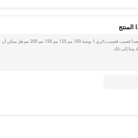
 المنتج
أنا مهتم بذلك 15-5 13-8 15-5ph عالية الشد الفولاذ المقاوم للصدأ قضيب قضيب دائري 1 بوصة 100 مم 125 مم 150 مم 200 مم هل يمكن أن
 وما إلى ذلك.