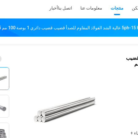
كن
منتجات
معلومات عنا
اتصل بنا
أخبار
صدأ قضيب
اء +