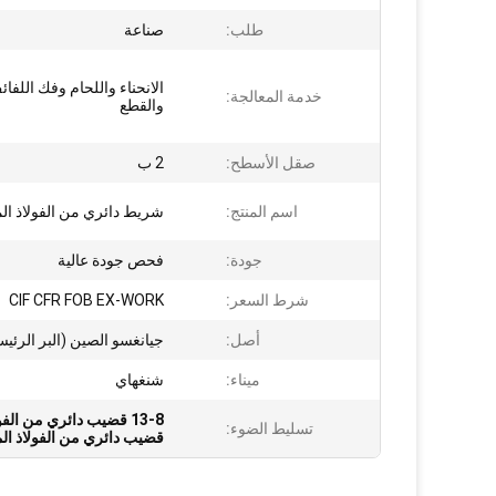
طلب:
صناعة
الانحناء واللحام وفك اللفا
خدمة المعالجة:
والقطع
صقل الأسطح:
2 ب
اسم المنتج:
شريط دائري من الفولاذ الم
جودة:
فحص جودة عالية
شرط السعر:
CIF CFR FOB EX-WORK
أصل:
جيانغسو الصين (البر الرئي
ميناء:
شنغهاي
13-8 قضيب دائري من الفولاذ المقاوم للصدأ
تسليط الضوء:
قضيب دائري من الفولاذ المقاوم