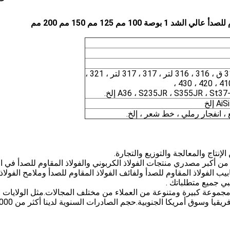
A36 ، S235JR ، S355JR ، St إلخ.
 إلخ
 ، انفجار رملي ، خط شعر ، إلخ.
نتاج والمعالجة والتوزيع والتجارة.
JIANGSU ZHIJIA Grou هي واحدة من أكبر مصدري منتجات الفولاذ الكربوني والفولاذ المقاوم للصدأ في
يب الفولاذ المقاوم للصدأ ولفائف الفولاذ المقاوم للصدأ وملامح الفولاذ
بي جميع متطلباتك .
في توفير مجموعة كبيرة ومتنوعة من العملاء من مختلف المجالات.مثل الولايات
المتحدة وأوروبا والشرق الأوسط وجنوب شرق آسيا وأفريقيا 