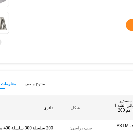
منتوج وصف
معلومات ت
15- قضيب مستدير
من الفولاذ المقاوم للصدأ عالي الشد 1
شكل:
دائري
بوصة 100 مم 125 مم 150 مم 200
ASTM ، AI
صف دراسي:
200 سلسلة 300 سلسلة 400 سلسلة