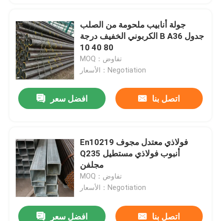
جولة أنابيب ملحومة من الصلب
الكربوني الخفيف درجة B A36 جدول
80 40 10
MOQ：تفاوض
الأسعار：Negotiation
اتصل بنا
افضل سعر
En10219 فولاذي معتدل مجوف
Q235 أنبوب فولاذي مستطيل
مجلفن
MOQ：تفاوض
الأسعار：Negotiation
اتصل بنا
افضل سعر