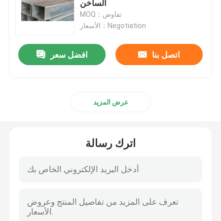
الساخن
MOQ：تفاوض
أنبوب فولاذي مجلفن
الأسعار：Negotiation
اتصل بنا
افضل سعر
لفائف الصلب PPGI
لفائف الصلب الكربوني
عرض المزيد
اترك رسالة