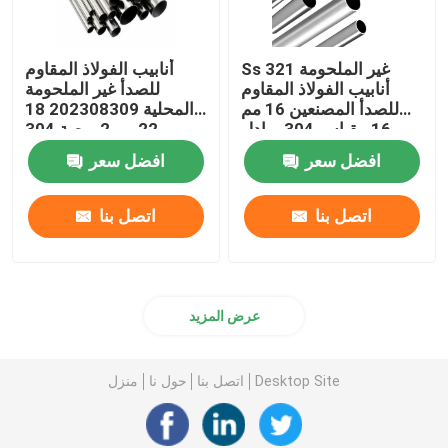
Ss 321 غير الملحومة
أنابيب الفولاذ المقاوم
أنابيب الفولاذ المقاوم
للصدأ غير الملحومة
للصدأ المصنعين 16 مم
المحلية 202308309 18
16 مقياس 304 مبادل
مم 22 مم 2 بوصة 304
حراري
أنبوب إينوكس
افضل سعر
افضل سعر
اتصل بنا
اتصل بنا
عرض المزيد
Desktop Site
اتصل بنا
حول نا
منزل