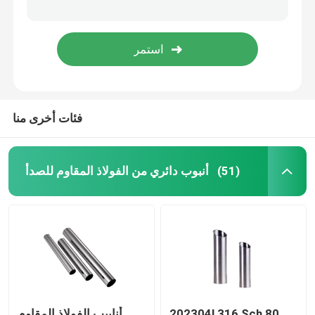
فئات أخرى منا
أنبوب دائري من الفولاذ المقاوم للصدأ
(51)
202304l 316 Sch 80
أنابيب الفولاذ المقاوم