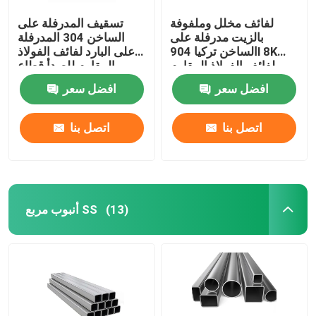
لفائف مخلل وملفوفة
تسقيف المدرفلة على
بالزيت مدرفلة على
الساخن 304 المدرفلة
الساخن تركيا 904l 8K
على البارد لفائف الفولاذ
لفائف الفولاذ المقاوم
المقاوم للصدأ قطاع
للصدأ المصقول 430 Ss
201316l 202 Ss 304
افضل سعر
افضل سعر
لفائف 202
لفائف
اتصل بنا
اتصل بنا
أنبوب مربع SS
(13)