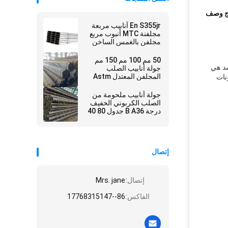
ج وصف
En S355jr أنابيب مربعة
مجلفنة MTC أنبوب مربع
مجلفن بالغمس الساخن
50 مم 100 مم 150 مم
 مقاومة الشد هي
جولة أنابيب الصلب
المجلفن المعتدل Astm
 415 ميجا باسكال.مكونات A106 C هي مكونات
قياسي A106 Gr A
جولة أنابيب ملحومة من
الصلب الكربوني الخفيف
درجة B A36 جدول 80 40
10
إتصال
إتصال:
Mrs. jane
الفاكس:
86--17768315147