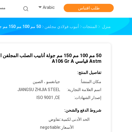
Arabic
مس
طلب اقتباس
منزل
المنتجات
أنبوب فولاذي مجلفن
50 مم 100 مم 150 مم جولة أنابيب الصلب المجلفن المعتدل Astm قياسي A106 Gr A
50 مم 100 مم 150 مم جولة أنابيب الصلب المجلف
Astm قياسي A106 Gr A
تفاصيل المنتج:
مكان المنشأ:
جيانغسو ، الصين
اسم العلامة التجارية:
JIANGSU ZHIJIA STEEL
إصدار الشهادات:
ISO 9001 ,CE
شروط الدفع والشحن:
الحد الأدنى لكمية:
تفاوض
الأسعار:
negotiable