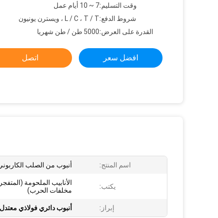
وقت التسليم:
7 ~ 10 أيام عمل
شروط الدفع:
L / C ، T / T ، ويسترن يونيون
القدرة على العرض:
5000 طن / طن شهريا
افضل سعر
اتصل
اسم المنتج:
أنبوب من الصلب الكاربوني
الأنابيب الملحومة (المتفج
يكتب:
مخلفات الحرب)
إبراز:
أنبوب دائري فولاذي معتدل