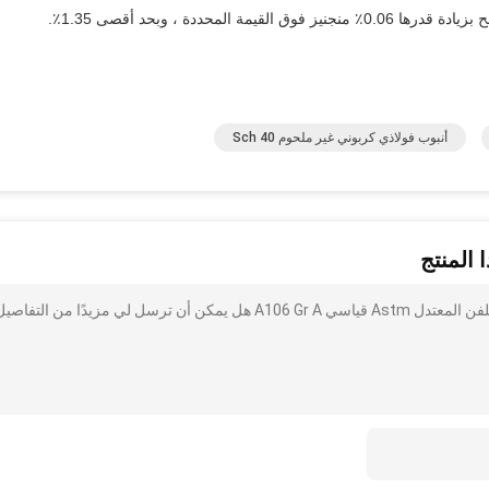
أنبوب فولاذي كربوني غير ملحوم Sch 40
 المنتج
أنا مهتم بذلك 50 مم 100 مم 150 مم جولة أنابيب الصلب المجلفن المعتدل Astm قياسي A106 Gr A هل يمكن أن ترسل لي مزيدًا من التفاص