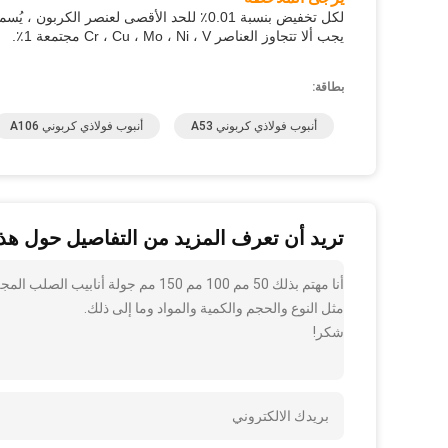
لكل تخفيض بنسبة 0.01٪ للحد الأقصى لعنصر الكربون ، يُسمح بزيادة قدرها 0.06٪ منجنيز فوق القيمة المحددة ، وبحد أقصى 1.35٪.
يجب ألا تتجاوز العناصر Cr ، Cu ، Mo ، Ni ، V مجتمعة 1٪.
بطاقة:
أنبوب فولاذي كربوني A53
أنبوب فولاذي كربوني A106
تريد أن تعرف المزيد من التفاصيل حول هذا
مثل النوع والحجم والكمية والمواد وما إلى ذلك.
شكر!