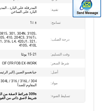
المدرفلة على البارد ، المد
تقنية:
البارد على الساخن
تسامح:
± 1٪
0815، 301، 304N، 310S،
05، 410، 204C3، 316Ti،
درجة الصلب:
1، 316، L4، 420J1، 321،
410S، 410L
وقت التسليم:
15-21 يومًا
شرط السعر:
CIF CFR FOB EX-WORK
أصل:
جيانغسو الصين (البر الرئي
04
مواد:
المقاوم للصدأ
309s شرائط لاصقة من الفولاذ المقاوم للصدأ
تسليط الضوء:
شريط لاصق ذاتي من الفولا