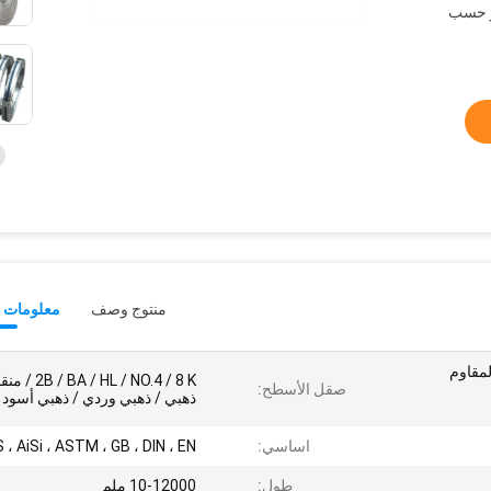
و حسب
منتوج وصف
معلومات ت
المقاوم
 / HL / NO.4 / 8 K
صقل الأسطح:
ذهبي / ذهبي وردي / ذهبي أسود
اساسي:
S ، AiSi ، ASTM ، GB ، DIN ، EN
طول:
10-12000 ملم