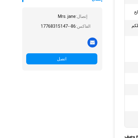
لخ
إتصال:
Mrs. jane
لكم
الفاكس:
86--17768315147
اتصل
ج وصف