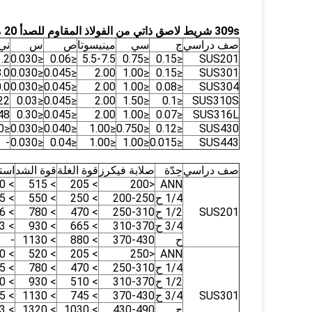
309s شريط لاصق ذاتي من الفولاذ المقاوم للصدأ 20 مم ASTM 20134316316L 410430
صف دراسي
ج
سي
مينيسوتا
ص
س
ني
1.2
≤0.030
≤0.06
5.5-7.5
≤0.75
≤0.15
SUS201
8.0
≤0.030
≤0.045
2.00
≤1.00
≤0.15
SUS301
.0
≤0.030
≤0.045
2.00
≤1.00
≤0.08
SUS304
22
≤0.03
≤0.045
2.00
≤1.50
≤0.1
SUS310S
48
≤0.30
≤0.045
2.00
≤1.00
≤0.07
SUS316L
≤0.60
≤0.030
≤0.040
≤1.00
≤0.750
≤0.12
SUS430
-
≤0.030
≤0.04
≤1.00
≤1.00
≤0.015
SUS443
صف دراسي
حِدّة
صلابة فيكرز
قوة الغلة
قوة الشد
است
> 40
> 515
> 205
<200
ANN
1/4 ح
200-250
> 250
> 550
> 35
SUS201
1/2 ح
250-310
> 470
> 780
> 6
3/4 ح
310-370
> 665
> 930
> 3
ح
370-430
> 880
> 1130
-
> 40
> 520
> 205
<250
ANN
1/4 ح
250-310
> 470
> 780
> 35
1/2 ح
310-370
> 510
> 930
> 10
SUS301
3/4 ح
370-430
> 745
> 1130
> 5
ح
430-490
> 1030
> 1320
> 3