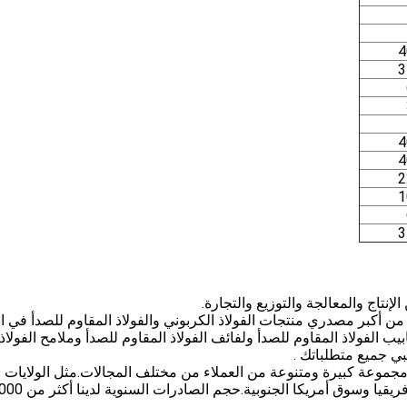
نتاج والمعالجة والتوزيع والتجارة.
JIANGSU ZHIJIA Grou هي واحدة من أكبر مصدري منتجات الفولاذ الكربوني والفولاذ المقاوم للصدأ في
يب الفولاذ المقاوم للصدأ ولفائف الفولاذ المقاوم للصدأ وملامح الفولاذ
بي جميع متطلباتك .
في توفير مجموعة كبيرة ومتنوعة من العملاء من مختلف المجالات.مثل الولايات
المتحدة وأوروبا والشرق الأوسط وجنوب شرق آسيا وأفريقيا 