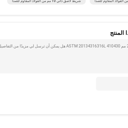
 الفولاذ المقاوم للصدأ
شريط لاصق ذاتي 10 مم من الفولاذ المقاوم للصدأ
 المنتج
أنا مهتم بذلك 309s ذاتية اللصق الفولاذ المقاوم للصدأ قطاع 20 مم ASTM 20134316316L 410430 هل يمكن أن ترسل لي مزيدًا من التفا