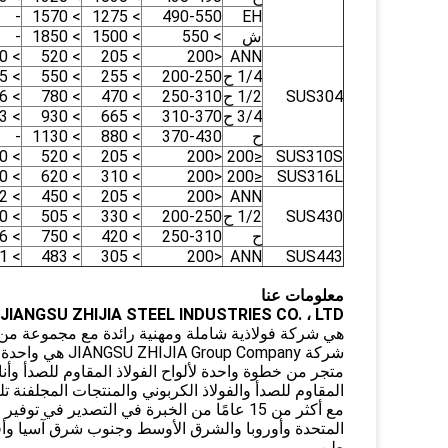
-
> 1570
> 1275
490-550
EH
ش
> 550
> 1500
> 1850
-
> 40
> 520
> 205
<200
ANN
1/4 ح
200-250
> 255
> 550
> 35
SUS304
1/2 ح
250-310
> 470
> 780
> 6
3/4 ح
310-370
> 665
> 930
> 3
ح
370-430
> 880
> 1130
-
> 40
> 520
> 205
<200
≤200
SUS310S
> 40
> 620
> 310
<200
≤200
SUS316L
> 22
> 450
> 205
<200
ANN
SUS430
1/2 ح
200-250
> 330
> 505
> 10
ح
250-310
> 420
> 750
> 6
> 31
> 483
> 305
<200
ANN
SUS443
معلومات عنا
JIANGSU ZHIJIA STEEL INDUSTRIES CO. ، LTD
هي شركة فولاذية شاملة ومهنية رائدة مع مجموعة من الإ
شركة p Company
متجر من خطوة واحدة لألواح الفولاذ المقاوم للصدأ وأناب
المقاوم للصدأ والفولاذ الكربوني والمنتجات المجلفنة تل
مع أكثر من 15 عامًا من الخبرة في التصدير 
طن.