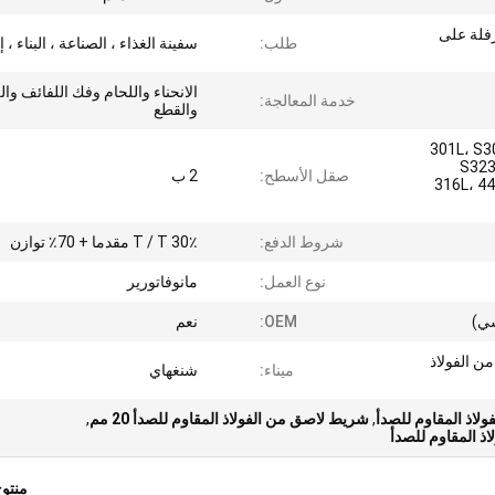
رفلة على
طلب:
سفينة الغذاء ، الصناعة ، البناء ، إ
الانحناء واللحام وفك اللفائف وال
خدمة المعالجة:
والقطع
301L، S3
S323
صقل الأسطح:
2 ب
316L، 44
شروط الدفع:
30٪ T / T مقدما + 70٪ توازن
نوع العمل:
مانوفاتورير
سي)
OEM:
نعم
3 / 304L / 316 / 316L من الفولاذ
ميناء:
شنغهاي
,
شريط لاصق من الفولاذ المقاوم للصدأ 20 مم
,
ذ المقاوم للصدأ
منتو