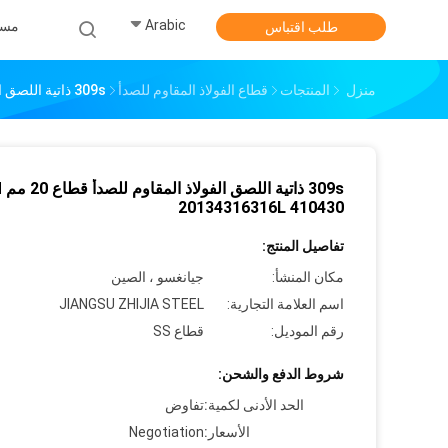
Arabic
مس
طلب اقتباس
منزل
المنتجات
قطاع الفولاذ المقاوم للصدأ
309s ذاتية اللصق الفولاذ المقاوم للصدأ قطاع 20 مم ASTM 20134316316L 410430
09s
20134316316L 410430
تفاصيل المنتج:
مكان المنشأ:
جيانغسو ، الصين
اسم العلامة التجارية:
JIANGSU ZHIJIA STEEL
رقم الموديل:
قطاع SS
شروط الدفع والشحن:
الحد الأدنى لكمية:
تفاوض
الأسعار:
Negotiation