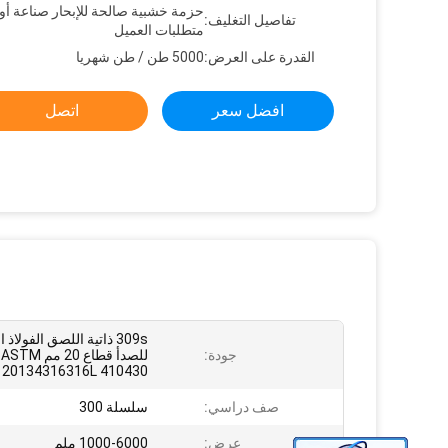
حزمة خشبية صالحة للإبحار صناعة أ
تفاصيل التغليف:
متطلبات العميل
القدرة على العرض:
5000 طن / طن شهريا
افضل سعر
اتصل
309s ذاتية اللصق الفولاذ 
جودة:
للصدأ قطاع 20 مم ASTM
20134316316L 410430
صف دراسي:
سلسلة 300
عرض:
1000-6000 ملم