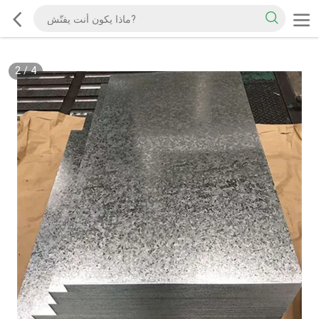
2
/
4