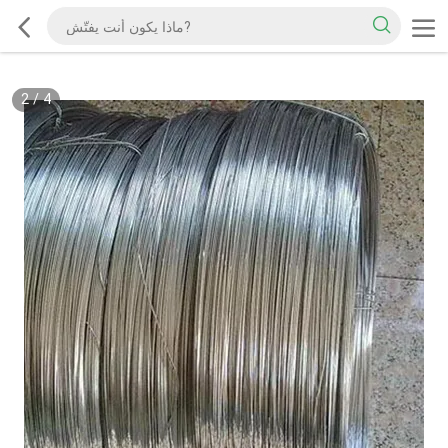
2
/
4