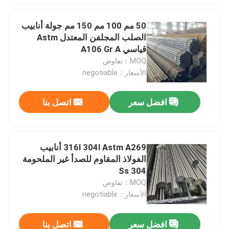
50 مم 100 مم 150 مم جولة أنابيب
الصلب المجلفن المعتدل Astm
قياسي A106 Gr A
MOQ：تفاوض
الأسعار：negotiable
افضل سعر
اتصل بنا
316l 304l Astm A269 أنابيب
الفولاذ المقاوم للصدأ غير الملحومة
Ss 304
MOQ：تفاوض
الأسعار：negotiable
افضل سعر
اتصل بنا