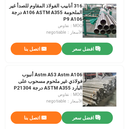
316 أنابيب الفولاذ المقاوم للصدأ غير
الملحومة A106 ASTM A355 درجة
P9 A106
MOQ：تفاوض
الأسعار：negotiable
افضل سعر
اتصل بنا
Astm A53 Astm A106 أنبوب
فولاذي غير ملحوم مسحوب على
البارد ASTM A355 درجة P21304
أنبوب غير ملحوم
MOQ：تفاوض
الأسعار：negotiable
افضل سعر
اتصل بنا