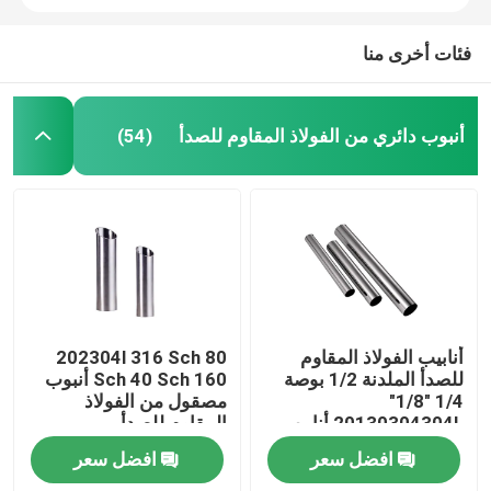
فئات أخرى منا
أنبوب دائري من الفولاذ المقاوم للصدأ
(54)
مسكن
أنابيب الفولاذ المقاوم
202304l 316 Sch 80
للصدأ الملدنة 1/2 بوصة
Sch 40 Sch 160 أنبوب
1/4 "1/8"
مصقول من الفولاذ
منتجات
20130304304L أنابيب
المقاوم للصدأ
زخرفية Ss مستديرة
افضل سعر
افضل سعر
معلومات عنا