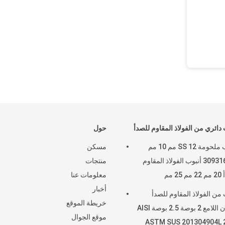
 دائري من الفولاذ المقاوم للصدأ
حول
أنابيب ملحومة SS 12 مم 10 مم
مسكن
309316201 أنبوب الفولاذ المقاوم
منتجات
2 مم
معلومات عنا
أخبار
 من الفولاذ المقاوم للصدأ
خريطة الموقع
الملدّن اللامع 2 بوصة 2.5 بوصة AISI
موقع الجوال
ASTM SUS 201304904L 