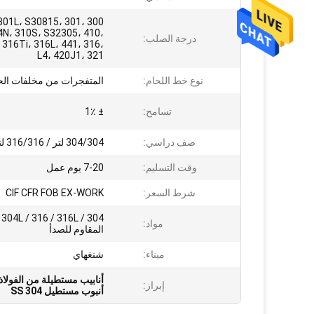
s، 301L، S30815، 301،
4N، 310S، S32305، 410،
درجة الصلب:
 316Ti، 316L، 441، 316،
L4، 420J1، 321
نوع خط اللحام:
المتفجرات من مخلفات ال
تسامح:
± 1٪
صف دراسي:
304/304 لتر / 316/316 لتر
وقت التسليم:
7-20 يوم عمل
شرط السعر:
CIF CFR FOB EX-WORK
04
مواد:
المقاوم للصدأ
ميناء:
شنغهاي
أنابيب مستطيلة من الفولا
إبراز:
أنبوب مستطيل SS 304