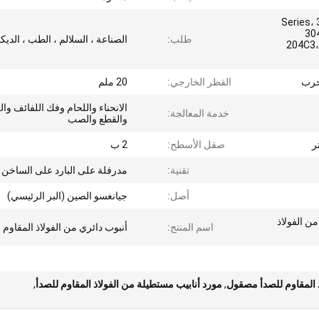
300 Serie
30
طلب:
الصناعة ، السلالم ، الطب ، الديك
204C3،
حرب
القطر الخارجي:
20 ملم
الانحناء واللحام وفك اللفائف وال
خدمة المعالجة:
والقطع والصب
صقل الأسطح:
2 ب
تقنية:
مدرفلة على البارد على الساخن
أصل:
جيانغسو الصين (البر الرئيسي)
3 / 304L / 316 / 316L من الفولاذ
اسم المنتج:
أنبوب دائري من الفولاذ المقاوم 
ذ المقاوم للصدأ مصقول
,
مورد أنابيب مستطيلة من الفولاذ المقاوم للصدأ
,