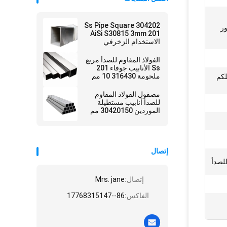
304202 Ss Pipe Square
ور
AiSi S30815 3mm 201
الاستخدام الزخرفي
المدرفلة على البارد
الفولاذ المقاوم للصدأ مربع
Ss الأنابيب جوفاء 201
ملحومة 316430 10 مم
لكم
غير سبائك
مصقول الفولاذ المقاوم
للصدأ أنابيب مستطيلة
الموردين 30420150 مم
ديكور
إتصال
للصدأ
إتصال:
Mrs. jane
الفاكس:
86--17768315147