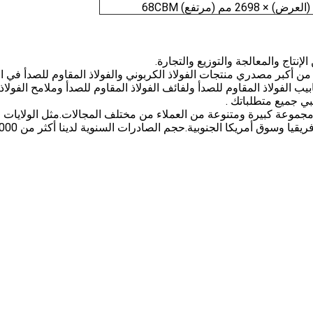
نتاج والمعالجة والتوزيع والتجارة.
JIANGSU ZHIJIA Grou هي واحدة من أكبر مصدري منتجات الفولاذ الكربوني والفولاذ المقاوم للصدأ في
يب الفولاذ المقاوم للصدأ ولفائف الفولاذ المقاوم للصدأ وملامح الفولاذ
بي جميع متطلباتك .
في توفير مجموعة كبيرة ومتنوعة من العملاء من مختلف المجالات.مثل الولايات
المتحدة وأوروبا والشرق الأوسط وجنوب شرق آسيا وأفريقيا 