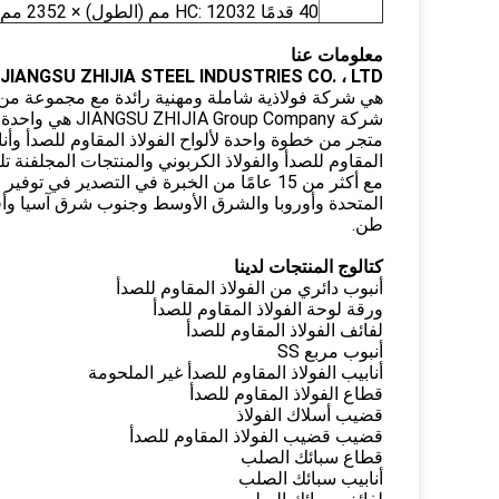
40 قدمًا HC: 12032 مم (الطول) × 2352 مم (العرض) × 2698 مم (مرتفع) 68CBM
معلومات عنا
JIANGSU ZHIJIA STEEL INDUSTRIES CO. ، LTD
هي شركة فولاذية شاملة ومهنية رائدة مع مجموعة من الإ
شركة p Company
متجر من خطوة واحدة لألواح الفولاذ المقاوم للصدأ وأناب
المقاوم للصدأ والفولاذ الكربوني والمنتجات المجلفنة تل
مع أكثر من 15 عامًا من الخبرة في التصدير 
طن.
كتالوج المنتجات لدينا
أنبوب دائري من الفولاذ المقاوم للصدأ
ورقة لوحة الفولاذ المقاوم للصدأ
لفائف الفولاذ المقاوم للصدأ
أنبوب مربع SS
أنابيب الفولاذ المقاوم للصدأ غير الملحومة
قطاع الفولاذ المقاوم للصدأ
قضيب أسلاك الفولاذ
قضيب قضيب الفولاذ المقاوم للصدأ
قطاع سبائك الصلب
أنابيب سبائك الصلب