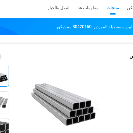
كن
منتجات
معلومات عنا
اتصل بنا
أخبار
يلة الموردين 30420150 مم ديكور
ن