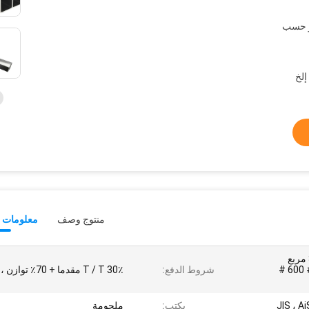
و حسب
منتوج وصف
معلومات ت
Ss Welded Pipe 304201 مربع
الاستخدام الزخرفي 400 # 600 #
شروط الدفع:
30٪ T / T مقدما + 70٪ توازن ، LC
JIS ، A
يكتب:
ملحومة