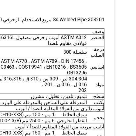
Ss Welded Pipe 304201 مربع الاستخدام الزخرفي 400 # 600 # مصقول
وصف
العنصر
فولاذي مقاوم للصدأ
درجة
سلسلة 300
الصلب
 ASTM A778 ، ASTM A789 ، DIN 17456 ،
اساسي
 G3463 ، GOST9941 ، EN10216 ، BS3605 ،
GB13296
مواد
316 ل ، 316 ن ، 201 ،
202
سطح
تلميع ، تلدين ، تخليل ، مشرق
يكتب
المدرفلة على الساخن والمدرفلة على البارد
أنبوب دائري من الفولاذ المقاوم للصدأ / أنبوب
سمك الحائط
1 مم - 150 مم (SCH10-XXS)
بحجم
القطر الخارجي
6 مم - 2500 مم (3/8 "-100")
أنابيب مربعة من الفولاذ المقاوم للصدأ / أنبوب
سمك الحائط
1 مم - 150 مم (SCH10-XXS)
بحجم