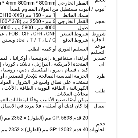
القطر الخارجي
 * 4mm-800mm * 800mm
أنبوب / أنبوب مستطيل من الفولاذ المقاوم للصدأ
سمك الحائط
1 مم - 150 مم (SCH10-XXS)
بحجم
القطر الخارجي
6 مم - 2500 مم (3/8 "-100")
طول
4000 مم ، 5800 مم ، 6000 مم ، 12000 مم ، أو على النحو المطلوب.
شروط
شروط السعر
FOB ، CIF ، CFR ، CNF ، عمل سابق
التجارة
شروط الدفع
T / T ، L / C ، اتحاد ويستن
موعد
التسليم الفوري أو كمية الطلب.
التسليم
تصدير
أيرلندا ، سنغافورة ، إندونيسيا ، أوكرانيا ، المم
الى
المتحدة الأمريكية ، البرازيل ، تايلاند ، كوريا ، 
كندا ، فيتنام ، بيرو ، المكسيك ، دبي ، روسيا ، 
طَرد
الحزمة القياسية الصالحة للإبحار للتصدير ، أ
تستخدم على نطاق واسع في البترول ، المواد الغذ
الكهربائية ، الطاقة النووية ، الطاقة ، الآلات ،
طلب
مجالات الغلايات.
يمكن أيضًا تصنيع الأنابيب وفقًا لمتطلبات العم
اتصال
إذا كان لديك أي أسئلة ، فلا تتردد في الاتصال 
20 قدم GP: 5898 مم (الطول) × 2352 مم (العرض) × 2393 مم (عالية) 24-26CBM
حجم
الحاويات
40 قدم GP: 12032 مم (الطول) × 2352 مم (العرض) × 2393 مم (عالية) 54CBM