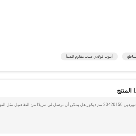
أنبوب فولاذي صلب مقاوم للصدأ
 المنتج
أنا مهتم بذلك مصقول الفولاذ المقاوم للصدأ أنابيب مستطيلة الموردين 30420150 مم ديكور هل يمكن أن ترسل لي مزيدًا من التفاصيل مثل ال