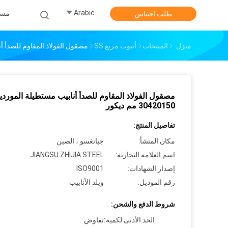
Arabic
مس
طلب اقتباس
منزل
المنتجات
أنبوب مربع SS
مصقول الفولاذ المقاوم للصدأ أنابيب مستط
مصقول الفولاذ المقاوم للصدأ أنابيب مستطيلة الموردي
30420150 مم ديكور
تفاصيل المنتج:
مكان المنشأ:
جيانغسو ، الصين
اسم العلامة التجارية:
JIANGSU ZHIJIA STEEL
إصدار الشهادات:
ISO9001
رقم الموديل:
ويلد الأنابيب
شروط الدفع والشحن:
الحد الأدنى لكمية:
تفاوض