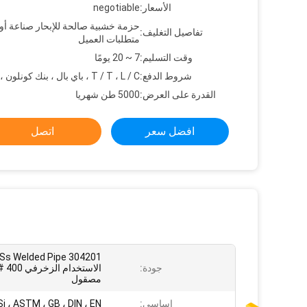
الأسعار:
negotiable
حزمة خشبية صالحة للإبحار صناعة أ
تفاصيل التغليف:
متطلبات العميل
وقت التسليم:
7 ~ 20 يومًا
شروط الدفع:
T / T ، L / C ، باي بال ، بنك كونلون ، إلخ
القدرة على العرض:
5000 طن شهريا
افضل سعر
اتصل
جودة:
مصقول
اساسي:
iSi ، ASTM ، GB ، DIN ، EN