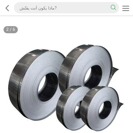
2
/
6