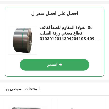
احصل على افضل سعر ل
الفولاذ المقاوم للصدأ لفائف Ss
قطاع معدني ورقة الصلب
310301201430420410S 409L
304L 316
استمر
المنتجات الموصى بها